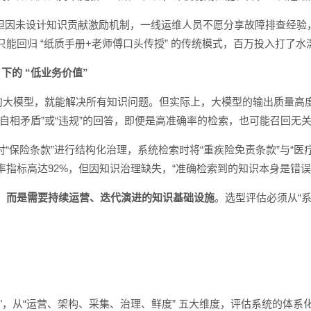
，但因未设计知识贡献激励机制，一线运维人员不愿分享故障排查经验
能回归 “纸质手册+老师傅口头传授” 的传统模式，百万投入打了水
 下的 “低业务价值”
的大模型，就能解决所有知识问题。但实际上，大模型的输出质量高度
自相矛盾”或“违规”的回答，即便是高准确率的检索，也可能召回无
对“保险条款”进行结构化治理，系统检索时将“重疾险免责条款”与“
指标高达92%，但因知识治理缺失，“准确检索到的知识本身是错误
目，而是需要持续运营、迭代演进的知识基础设施
。选型评估必须从“
阱”，从“运营、架构、采集、治理、鲜度” 五大维度，评估系统的体