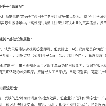
不等于“高适配”
提供的“准确率”“召回率”“响应时间”等单点指标。将 “召回率≥95
但实际业务场景中，“高性能” 指标往往无法解决企业的真实痛点，反
视其 “基础设施属性”
”，认为只要能快速找到答案即可。但实际上，AI知识库是贯穿“知识产
理系统）、组织架构（如集团-子公司层级、部门协作）、管理制度
检索准确率”，未考虑知识库与客服工单系统的对接能力，导致客服人
真正适配的AI知识库，应能嵌入工单系统，自动识别客户问题并推送
知识流动性”
出，反映的是“特定时间点”的检索效果。但企业知识具有“动态性”：
制，知识无法持续更新、纠错、优化，即使初期性能优异，也会逐渐沦