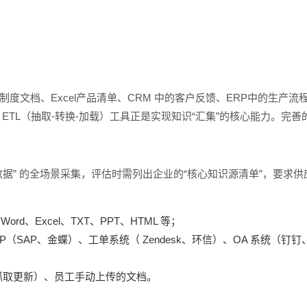
d制度文档、Excel产品清单、CRM 中的客户反馈、ERP中的生
。ETL（抽取-转换-加载）工具正是实现知识“汇集”的核心能力。完善的
化数据” 的全场景采集，评估时需列出企业的“核心知识源清单”，要求
rd、Excel、TXT、PPT、HTML 等；
ERP（SAP、金蝶）、工单系统（ Zendesk、环信）、OA 系统（钉
抓取更新）、员工手动上传的文档。