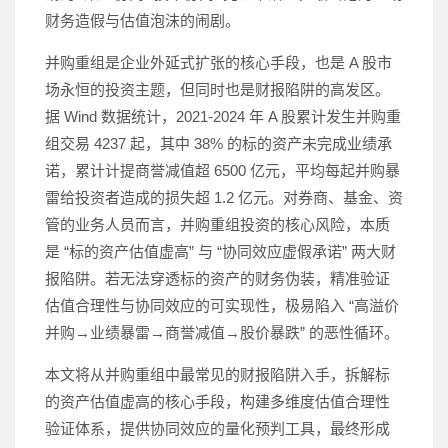
财务造假与估值泡沫的闹剧。
并购重组是企业外延式扩张的核心手段，也是 A 股市
场永恒的投资主题，但同时也是财报陷阱的高发区。
据 Wind 数据统计，2021-2024 年 A 股累计发生并购重
组交易 4237 起，其中 38% 的标的资产未完成业绩承
诺，累计计提商誉减值超 6500 亿元，平均每起并购暴
雷给投资者造成的损失超 1.2 亿元。对券商、基金、资
管的业务人员而言，并购重组投资的核心风险，本质
是 “标的资产估值虚高” 与 “协同效应虚假承诺” 两大财
报陷阱。若无法穿透标的资产的财务伪装，精准验证
估值合理性与协同效应的可实现性，极易陷入 “高溢价
并购→业绩暴雷→商誉减值→股价暴跌” 的恶性循环。
本文将从并购重组中最常见的财报陷阱入手，拆解标
的资产估值虚高的核心手段，构建多维度估值合理性
验证体系，提供协同效应的量化预判工具，最终形成