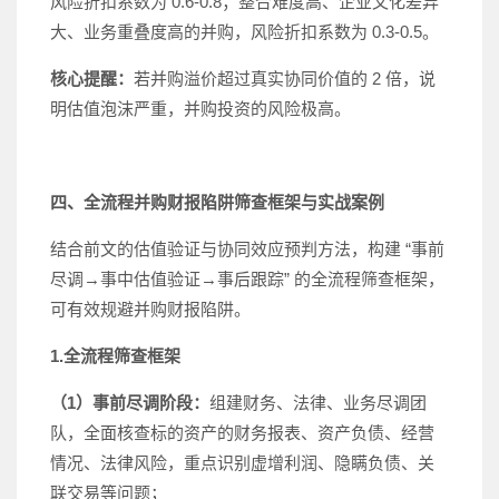
风险折扣系数为 0.6-0.8；整合难度高、企业文化差异
大、业务重叠度高的并购，风险折扣系数为 0.3-0.5。
核心提醒：
若并购溢价超过真实协同价值的 2 倍，说
明估值泡沫严重，并购投资的风险极高。
四、全流程并购财报陷阱筛查框架与实战案例
结合前文的估值验证与协同效应预判方法，构建 “事前
尽调→事中估值验证→事后跟踪” 的全流程筛查框架，
可有效规避并购财报陷阱。
1.全流程筛查框架
（1）事前尽调阶段：
组建财务、法律、业务尽调团
队，全面核查标的资产的财务报表、资产负债、经营
情况、法律风险，重点识别虚增利润、隐瞒负债、关
联交易等问题；