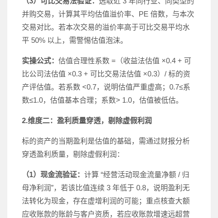
（3）可比交易法验证：
选取近 3 年同行业、同类型的
并购交易，计算其平均估值溢价率、PE 倍数，与本次
交易对比。若本次交易的溢价率高于可比交易平均水
平 50% 以上，需警惕估值泡沫。
实操公式：
估值合理性系数 =（收益法估值 ×0.4 + 可
比公司法估值 ×0.3 + 可比交易法估值 ×0.3）/ 标的资
产评估值。若系数 <0.7，说明估值严重虚高；0.7≤系
数≤1.0，估值基本合理；系数> 1.0，估值被低估。
2.维度二：盈利质量穿透，剔除虚假利润
标的资产的当期盈利是估值的基础，需通过财报分析
穿透盈利质量，剔除虚假利润：
（1）现金流验证：
计算 “经营活动现金流量净额 / 归
母净利润”，若该比值连续 3 年低于 0.8，说明盈利无
法转化为现金，存在虚增利润的可能；重点核查大额
应收账款的账龄与客户资质，若应收账款增速远超营