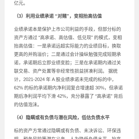
亿元。
（3）利用业绩承诺 “对赌”，变相抬高估值
业绩承诺本是保护上市公司利益的手段，但部分标的
资产方通过 “高承诺、高估值、低兑现” 的模式，变相
抬高估值：一是承诺远超实际能力的业绩目标，换取
更高的并购溢价；二是通过会计操纵勉强完成短期承
诺，承诺期后立即业绩变脸；三是在承诺期内通过关
联交易、资产处置等非经常性损益拼凑利润。 据统
计，2021-2024 年 A 股业绩承诺未完成的标的中，
62% 的标的承诺期内净利润复合增速超 30%，但承诺
期后净利润平均下滑 42%，充分暴露了 “高承诺” 背后
的估值泡沫。
（4）隐瞒或有负债与潜在风险，低估负债水平
标的资产方常通过隐瞒或有负债、未决诉讼、环保违
规、税务风险等潜在义务，人为降低负债水平，抬高