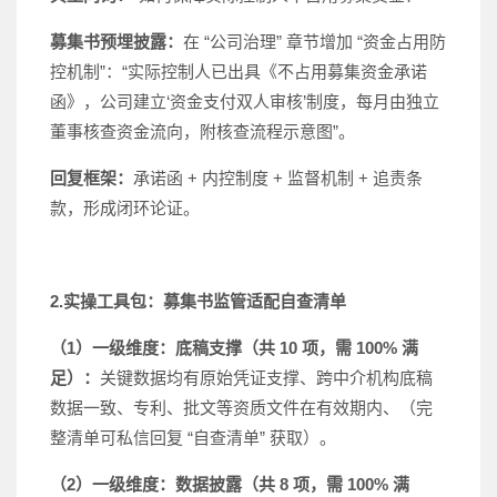
募集书预埋披露：
在 “公司治理” 章节增加 “资金占用防
控机制”：“实际控制人已出具《不占用募集资金承诺
函》，公司建立‘资金支付双人审核’制度，每月由独立
董事核查资金流向，附核查流程示意图”。
回复框架：
承诺函 + 内控制度 + 监督机制 + 追责条
款，形成闭环论证。
2.实操工具包：募集书监管适配自查清单
（1）一级维度：底稿支撑（共 10 项，需 100% 满
足）：
关键数据均有原始凭证支撑、跨中介机构底稿
数据一致、专利、批文等资质文件在有效期内、（完
整清单可私信回复 “自查清单” 获取）。
（2）一级维度：数据披露（共 8 项，需 100% 满