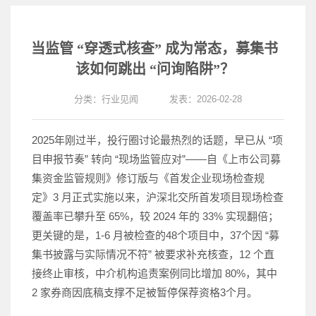
当监管 “穿透式核查” 成为常态，募集书
该如何跳出 “问询陷阱”？
分类：
行业见闻
发表：2026-02-28
2025年刚过半，投行圈讨论最热烈的话题，早已从 “项
目申报节奏” 转向 “现场监管应对”——自《上市公司募
集资金监管规则》修订版与《首发企业现场检查规
定》3 月正式实施以来，沪深北交所首发项目现场检查
覆盖率已攀升至 65%，较 2024 年的 33% 实现翻倍；
更关键的是，1-6 月被检查的48个项目中，37个因 “募
集书披露与实际情况不符” 被要求补充核查，12 个直
接终止审核，中介机构追责案例同比增加 80%，其中
2 家券商因底稿支撑不足被暂停保荐资格3个月。