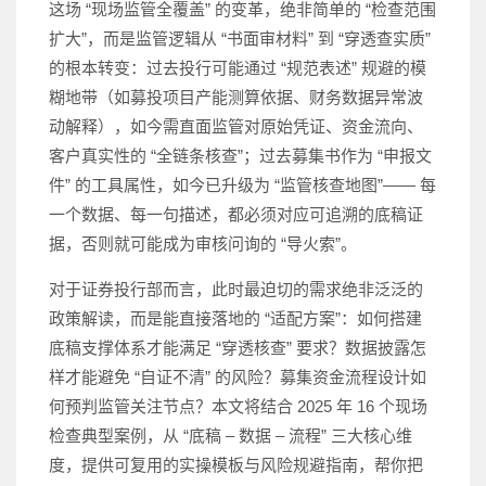
这场 “现场监管全覆盖” 的变革，绝非简单的 “检查范围
扩大”，而是监管逻辑从 “书面审材料” 到 “穿透查实质”
的根本转变：过去投行可能通过 “规范表述” 规避的模
糊地带（如募投项目产能测算依据、财务数据异常波
动解释），如今需直面监管对原始凭证、资金流向、
客户真实性的 “全链条核查”；过去募集书作为 “申报文
件” 的工具属性，如今已升级为 “监管核查地图”—— 每
一个数据、每一句描述，都必须对应可追溯的底稿证
据，否则就可能成为审核问询的 “导火索”。
对于证券投行部而言，此时最迫切的需求绝非泛泛的
政策解读，而是能直接落地的 “适配方案”：如何搭建
底稿支撑体系才能满足 “穿透核查” 要求？数据披露怎
样才能避免 “自证不清” 的风险？募集资金流程设计如
何预判监管关注节点？本文将结合 2025 年 16 个现场
检查典型案例，从 “底稿 – 数据 – 流程” 三大核心维
度，提供可复用的实操模板与风险规避指南，帮你把