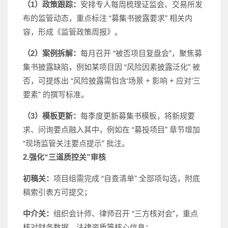
（1）政策跟踪：
安排专人每周梳理证监会、交易所发
布的监管动态，重点标注 “募集书披露要求” 相关内
容，形成《监管政策周报》。
（2）案例拆解：
每月召开 “被否项目复盘会”，聚焦募
集书披露缺陷，例如某项目因 “风险因素披露泛化” 被
否，可提炼出 “风险披露需包含‘场景 + 影响 + 应对’三
要素” 的撰写标准。
（3）模板更新：
每季度更新募集书模板，将新规要
求、问询要点融入其中，例如在 “募投项目” 章节增加
“现场监管关注要点提示” 批注。
2.
强化“三道质控关”审核
初稿关：
项目组需完成 “自查清单” 全部项勾选，附底
稿索引表方可提交；
中介关：
组织会计师、律师召开 “三方核对会”，重点
核对财务数据、法律资质等核心信息；