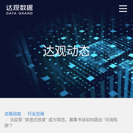
达观动态
达观动态
行业见闻
当监管 “穿透式核查” 成为常态，募集书该如何跳出 “问询陷
阱”？