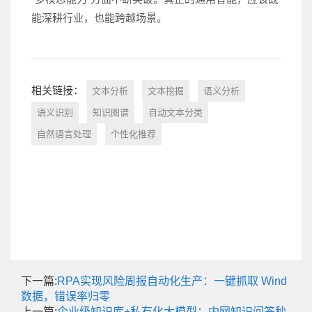
能深耕行业，也能跨越场景。
相关链接：
文本分析
文本挖掘
语义分析
语义识别
知识图谱
自动文本分类
自然语言处理
个性化推荐
下一篇:
RPA实现风险周报自动化生产：一键抓取 Wind
数据，错误率归零
上一篇:
企业级知识库+私有化大模型：内网知识问答秒