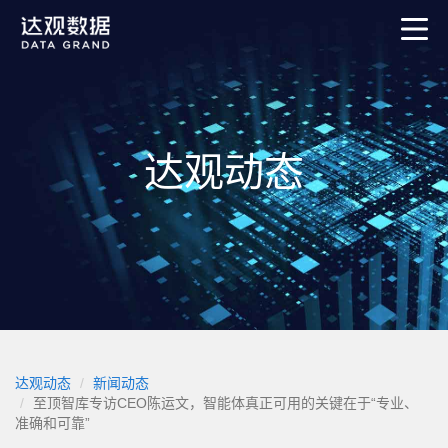
达观动态
达观动态
新闻动态
至顶智库专访CEO陈运文，智能体真正可用的关键在于“专业、
准确和可靠”