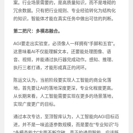
案。行业场景需要的，是高质量知识，而不是堆砌的
冗余数据。只有把行业规则、专业经验转化为结构化
的知识，智能体才能在真实任务中做出可信的判断。
第二把尺：多模态融合。
AGI要走出实验室，必须像人一样拥有“手脚和五官”。
这意味着AI不仅能理解文本，还要能处理图像、语
音、视频，并能通过执行器完成动作。感知、推理、
执行三者打通，才能形成真正的闭环。
陈运文认为，当前阶段要实现人工智能的商业化落
地，首先要让AI的落地深度更深，专业化程度更高。
从长期来看，人工智能需要实现在更多的场景落地，
实现广度更广的目标。
通过本次专访，至顶智库认为，人工智能向AGI目标迈
进，并不是一味追逐参数规模，而是要在“专业知识”与
“多模态能力”方面不断突破。真正的通用智能，应该既