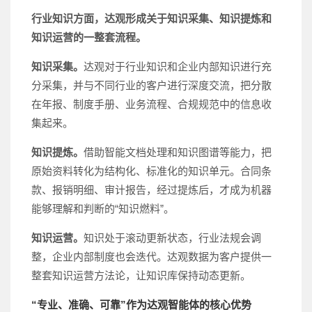
行业知识方面，达观形成关于知识采集、知识提炼和
知识运营的一整套流程。
知识采集。
达观对于行业知识和企业内部知识进行充
分采集，并与不同行业的客户进行深度交流，把分散
在年报、制度手册、业务流程、合规规范中的信息收
集起来。
知识提炼。
借助智能文档处理和知识图谱等能力，把
原始资料转化为结构化、标准化的知识单元。合同条
款、报销明细、审计报告，经过提炼后，才成为机器
能够理解和判断的“知识燃料”。
知识运营。
知识处于滚动更新状态，行业法规会调
整，企业内部制度也会迭代。达观数据为客户提供一
整套知识运营方法论，让知识库保持动态更新。
“专业、准确、可靠”作为达观智能体的核心优势