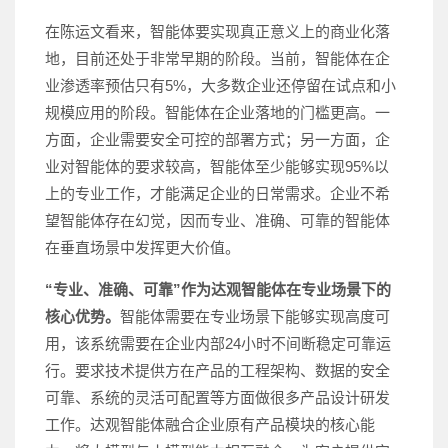
在陈运文看来，智能体要实现真正意义上的商业化落
地，目前还处于非常早期的阶段。当前，智能体在企
业渗透率预估只有5%，大多数企业还停留在试点和小
规模应用的阶段。智能体在企业落地的门槛更高。一
方面，企业需要安全可控的部署方式；另一方面，企
业对智能体的要求较高，智能体至少能够实现95%以
上的专业工作，才能满足企业的日常需求。企业不希
望智能体存在幻觉，因而专业、准确、可靠的智能体
在垂直场景中发挥更大价值。
“
专业、准确、可靠”
作为达观智能体在专业场景下的
核心优势。
智能体需要在专业场景下能够实现高度可
用，该系统需要在企业内部24小时不间断稳定可靠运
行。要求技术提供方在产品的工程架构、数据的安全
可靠、系统的灵活可配置等方面做很多产品设计研发
工作。达观智能体融合企业原有产品模块的核心能