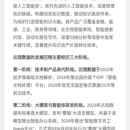
俊人工智能奖”。依托先进的人工智能技术，深度梳理
知识脉络，构建动态知识图谱，推动知识高效传承，
为组织打造智能知识大脑。其产品广泛覆盖金融、能
源、工业、政务等领域，在文档智能审阅、智能搜索
问答、自动化报告写作、深度归纳分析等场景中发挥
关键作用，显著提升知识资产价值转化效率。
达观数据的发展历程主要经历三大阶段。
第一阶段：技术和产品迭代阶段。
达观数据于
2015年
起步做基础文档解析；2016年推出国内首个IDP（智能
文档处理）平台；2018年攻克无固定格式票据OCR等
前沿技术。
第二阶段：大模型与智能体研发阶段。
2023年达观数
据布局垂直大模型，发布“曹植”大语言模型，并基于该
模型推出智能办公系统；2024年推出“智能数字员工
Agent平台”，正式将RPA自动化执行与“曹植”大模型结