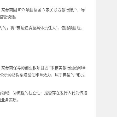
，某券商因 IPO 项目漏函 3 家关联方银行账户，导
被监管谈话。
行为的，将 “穿透追责至具体责任人”，包括项目组、
 月，某券商保荐的创业板项目因 “未核实银行回函印章
公示的防伪渠道验证印章效力，属于典型的 “形式
漏的领域；②流程的独立性：是否存在发行人代为传递
至业务实质。