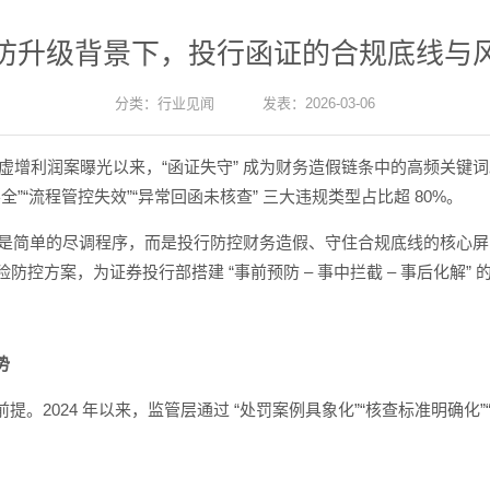
防升级背景下，投行函证的合规底线与
分类：
行业见闻
发表：2026-03-06
亿元虚增利润案曝光以来，“函证失守” 成为财务造假链条中的高频关键词。
围不全”“流程管控失效”“异常回函未核查” 三大违规类型占比超 80%。
不再是简单的尽调程序，而是投行防控财务造假、守住合规底线的核心
防控方案，为证券投行部搭建 “事前预防 – 事中拦截 – 事后化解”
势
。2024 年以来，监管层通过 “处罚案例具象化”“核查标准明确化