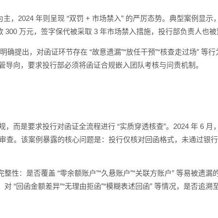
主，2024 年则呈现 “双罚 + 市场禁入” 的严厉态势。典型案例显示
款 300 万元，签字保代被采取 3 年市场禁入措施，投行部负责人也
明确提出，对函证环节存在 “故意遗漏”“放任干预”“核查走过场” 等
的监管导向，要求投行部必须将函证合规嵌入团队考核与问责机制。
规，而是要求投行对函证全流程进行 “实质穿透核查”。2024 年 6
中止审查。该案例暴露的核心问题是：投行仅核对回函格式，未通过银行
性：是否覆盖 “零余额账户”“久悬账户”“关联方账户” 等易被遗
 “回函金额差异”“无理由拒函”“模糊表述回函” 等情况，是否追溯