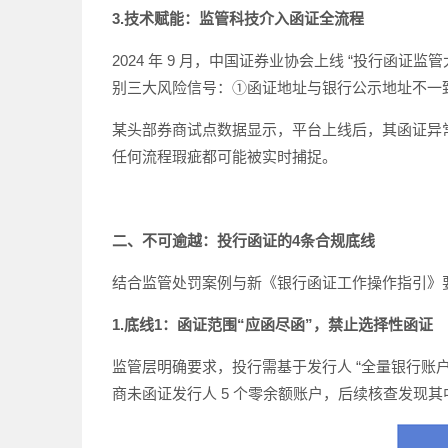
3.技术赋能：监管科技介入函证全流程
2024 年 9 月，中国证券业协会上线 “投行函
别三大风险信号：①函证地址与银行公示地址不一致
某头部券商试点数据显示，平台上线后，其函证异常线索
任何流程瑕疵都可能被实时捕捉。
二、不可逾越：投行函证的4条合规底线
结合监管处罚案例与新《银行函证工作操作指引》
1.底线1：函证范围“应函尽函”，禁止选择性函证
监管层明确要求，投行需基于发行人 “全量银行账户清单
商未函证发行人 5 个零余额账户，后续核查发现其