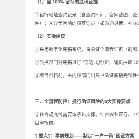
（1）需 100% 留存的底稿证据
①银行地址查询记录（含查询时间、官网截图、查
件）；④异常回函的核查记录（如沟通录音、补充
（2）实操建议
①采用数字化底稿系统，将函证全流程证据（截图、
②质控部门对底稿进行 “穿透式复核”，随机抽取 
③项目归档前，由内核部门出具《函证底稿完整性
三、全流程防控：投行函证风险的6大实操要点
守住合规底线需要体系化支撑。结合兴业证券、中信
目申报前。
1.要点1：事前规划——制定“一户一策”函证方案