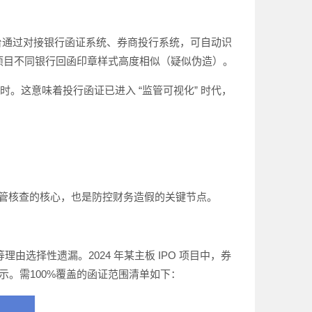
。该平台通过对接银行函证系统、券商投行系统，可自动识
一项目不同银行回函印章样式高度相似（疑似伪造）。
小时。这意味着投行函证已进入 “监管可视化” 时代，
监管核查的核心，也是防控财务造假的关键节点。
理由选择性遗漏。2024 年某主板 IPO 项目中，券
示。需100%覆盖的函证范围清单如下：