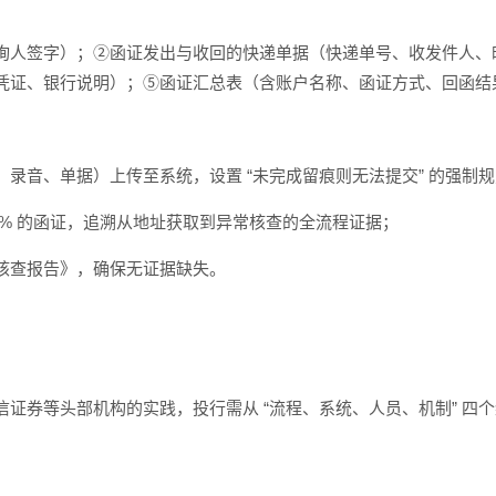
询人签字）；②函证发出与收回的快递单据（快递单号、收发件人、
凭证、银行说明）；⑤函证汇总表（含账户名称、函证方式、回函结
录音、单据）上传至系统，设置 “未完成留痕则无法提交” 的强制
10% 的函证，追溯从地址获取到异常核查的全流程证据；
核查报告》，确保无证据缺失。
证券等头部机构的实践，投行需从 “流程、系统、人员、机制” 四