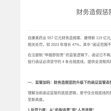
财务造假惩
自康美药业 557 亿元财务造假案、康得新 119 
相关处罚，较 2023 年增长 47%，其中 “函证范
在注册制 “申报即担责” 的监管逻辑下，函证已
投行函证必须坚守的 4 条合规底线，提供全流程风险
一
、
监管加码：财务造假惩防升级下的函证监管态
理解当前函证监管的底层逻辑，是守住合规底线的前提
至新高度。
1.处罚力度：从“机构追责”到“人员连带”