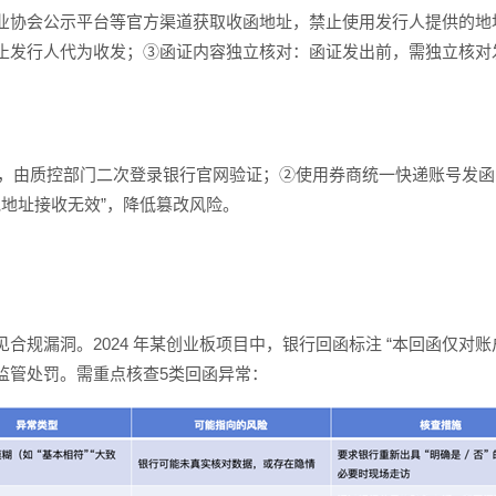
业协会公示平台等官方渠道获取收函地址，禁止使用发行人提供的地
止发行人代为收发；③函证内容独立核对：函证发出前，需独立核对
址后，由质控部门二次登录银行官网验证；②使用券商统一快递账号发
其他地址接收无效”，降低篡改风险。
合规漏洞。2024 年某创业板项目中，银行回函标注 “本回函仅对
监管处罚。需重点核查5类回函异常：