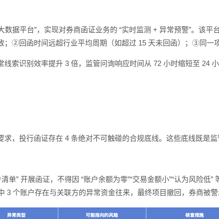
证监管大数据平台”，实现对券商函证业务的 “实时监测 + 异常预警”
；②回函时间远超行业平均周期（如超过 15 天未回函）；③同
识别效率提升 3 倍，监管问询响应时间从 72 小时缩短至 24 
要求，投行函证存在 4 条绝对不可触碰的合规底线。这些底线既是
” 开展函证，不得因 “账户余额为零”“交易金额小”“认为风险低” 等
中 3 个账户存在与关联方的异常资金往来，最终项目撤回，券商被警