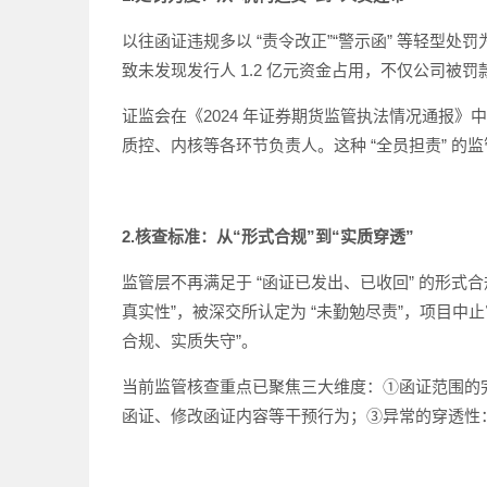
以往函证违规多以 “责令改正”“警示函” 等轻型处罚为
致未发现发行人 1.2 亿元资金占用，不仅公司被罚
证监会在《2024 年证券期货监管执法情况通报》中
质控、内核等各环节负责人。这种 “全员担责” 
2.核查标准：从“形式合规”到“实质穿透”
监管层不再满足于 “函证已发出、已收回” 的形式合
真实性”，被深交所认定为 “未勤勉尽责”，项目
合规、实质失守”。
当前监管核查重点已聚焦三大维度：①函证范围的完整
函证、修改函证内容等干预行为；③异常的穿透性：对