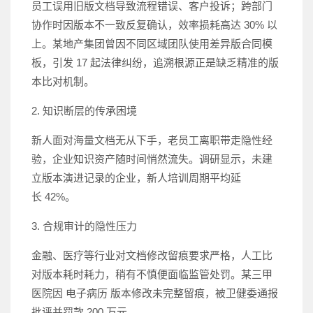
员工误用旧版文档导致流程错误、客户投诉；跨部门
协作时因版本不一致反复确认，效率损耗高达 30% 以
上。某地产集团曾因不同区域团队使用差异版合同模
板，引发 17 起法律纠纷，追溯根源正是缺乏精准的版
本比对机制。
2. 知识断层的传承困境
新人面对海量文档无从下手，老员工离职带走隐性经
验，企业知识资产随时间悄然流失。调研显示，未建
立版本演进记录的企业，新人培训周期平均延
长 42%。
3. 合规审计的隐性压力
金融、医疗等行业对文档修改留痕要求严格，人工比
对版本耗时耗力，稍有不慎便面临监管处罚。某三甲
医院因 电子病历 版本修改未完整留痕，被卫健委通报
批评并罚款 200 万元。