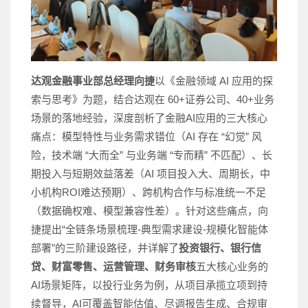
达观金融事业部总经理向捷
以《金融领域 AI 应用的探
索与思考》为题，结合达观在 60+证券公司、40+业务
场景的落地经验，深度剖析了金融AI应用的三大核心
痛点：模型特性与业务需求错位（AI 存在 “幻觉” 风
险，技术端 “大而全” 与业务端 “专而精” 不匹配）、长
期投入与短期效益落差（AI 项目投入大、周期长，中
小机构ROI难达预期）、跨机构合作与标准统一不足
（数据确权难、模型兼容性差）。针对这些痛点，向
捷提出“全链条场景梳理-典型需求建设-规模化智能体
部署”的三阶建设路径，并详解了
投资银行、银行信
贷、财富零售、运营管理、财务审核
五大核心业务的
AI场景矩阵，以投行业务为例，从项目承揽立项到持
续督导，AI可覆盖智能估值、尽调报告生成、合规审