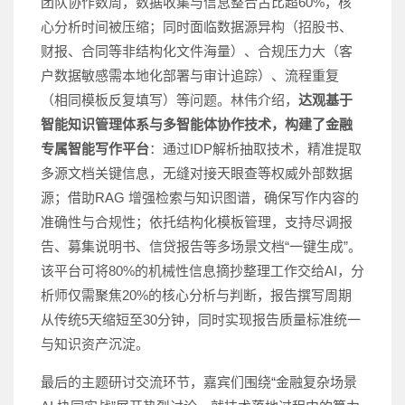
团队协作数周，数据收集与信息整合占比超60%，核
心分析时间被压缩；同时面临数据源异构（招股书、
财报、合同等非结构化文件海量）、合规压力大（客
户数据敏感需本地化部署与审计追踪）、流程重复
（相同模板反复填写）等问题。林伟介绍，
达观基于
智能知识管理体系与多智能体协作技术，构建了金融
专属智能写作平台
：通过IDP解析抽取技术，精准提取
多源文档关键信息，无缝对接天眼查等权威外部数据
源；借助RAG 增强检索与知识图谱，确保写作内容的
准确性与合规性；依托结构化模板管理，支持尽调报
告、募集说明书、信贷报告等多场景文档“一键生成”。
该平台可将80%的机械性信息摘抄整理工作交给AI，分
析师仅需聚焦20%的核心分析与判断，报告撰写周期
从传统5天缩短至30分钟，同时实现报告质量标准统一
与知识资产沉淀。
最后的主题研讨交流环节，嘉宾们围绕“金融复杂场景