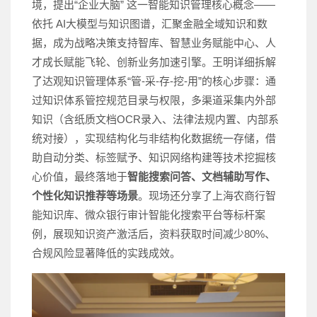
境，提出“企业大脑” 这一智能知识管理核心概念——
依托 AI大模型与知识图谱，汇聚金融全域知识和数
据，成为战略决策支持智库、智慧业务赋能中心、人
才成长赋能飞轮、创新业务加速引擎。王明详细拆解
了达观知识管理体系“管-采-存-挖-用”的核心步骤：通
过知识体系管控规范目录与权限，多渠道采集内外部
知识（含纸质文档OCR录入、法律法规内置、内部系
统对接），实现结构化与非结构化数据统一存储，借
助自动分类、标签赋予、知识网络构建等技术挖掘核
心价值，最终落地于
智能搜索问答、文档辅助写作、
个性化知识推荐等场景
。现场还分享了上海农商行智
能知识库、微众银行审计智能化搜索平台等标杆案
例，展现知识资产激活后，资料获取时间减少80%、
合规风险显著降低的实践成效。