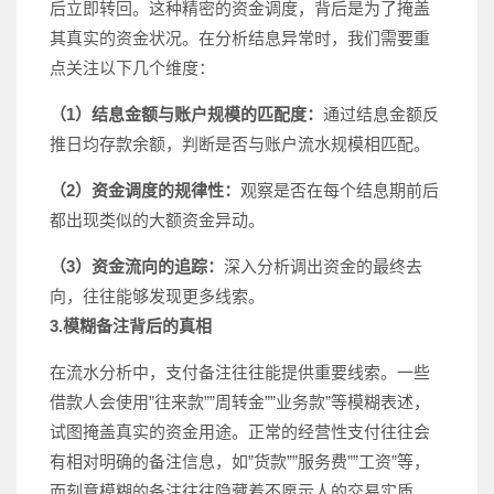
后立即转回。这种精密的资金调度，背后是为了掩盖
其真实的资金状况。在分析结息异常时，我们需要重
点关注以下几个维度：
（1）结息金额与账户规模的匹配度：
通过结息金额反
推日均存款余额，判断是否与账户流水规模相匹配。
（2）资金调度的规律性：
观察是否在每个结息期前后
都出现类似的大额资金异动。
（3）资金流向的追踪：
深入分析调出资金的最终去
向，往往能够发现更多线索。
3.模糊备注背后的真相
在流水分析中，支付备注往往能提供重要线索。一些
借款人会使用”往来款””周转金””业务款”等模糊表述，
试图掩盖真实的资金用途。正常的经营性支付往往会
有相对明确的备注信息，如”货款””服务费””工资”等，
而刻意模糊的备注往往隐藏着不愿示人的交易实质。