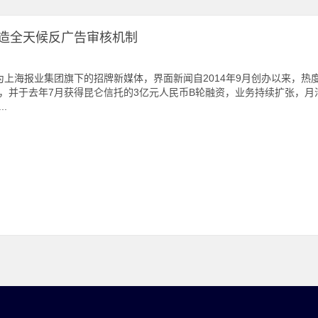
造全天候反广告审核机制
上海报业集团旗下的招牌新媒体，界面新闻自2014年9月创办以来，热
，并于去年7月获得昆仑信托的3亿元人民币B轮融资，业务持续扩张，月活
..