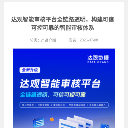
达观智能审核平台全链路透明，构建可信
可控可靠的智能审核体系
分类：
产品介绍
发表：2026-07-08