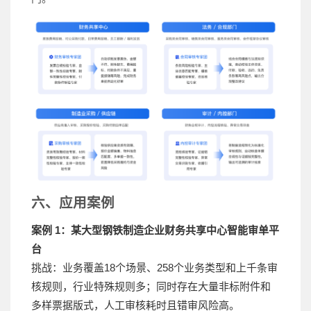
六、应用案例
案例 1：某大型钢铁制造企业财务共享中心智能审单平
台
挑战：业务覆盖18个场景、258个业务类型和上千条审
核规则，行业特殊规则多；同时存在大量非标附件和
多样票据版式，人工审核耗时且错审风险高。