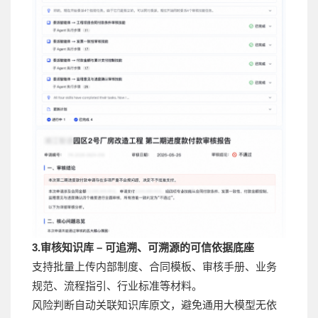
3.审核知识库 – 可追溯、可溯源的可信依据底座
支持批量上传内部制度、合同模板、审核手册、业务
规范、流程指引、行业标准等材料。
风险判断自动关联知识库原文，避免通用大模型无依