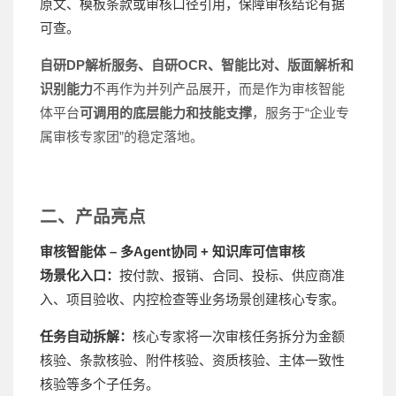
原文、模板条款或审核口径引用，保障审核结论有据
可查。
自研DP解析服务、自研OCR、智能比对、版面解析和
识别能力
不再作为并列产品展开，而是作为审核智能
体平台
可调用的底层能力和技能支撑
，服务于“企业专
属审核专家团”的稳定落地。
二、产品亮点
审核智能体 – 多Agent协同 + 知识库可信审核
场景化入口：
按付款、报销、合同、投标、供应商准
入、项目验收、内控检查等业务场景创建核心专家。
任务自动拆解：
核心专家将一次审核任务拆分为金额
核验、条款核验、附件核验、资质核验、主体一致性
核验等多个子任务。