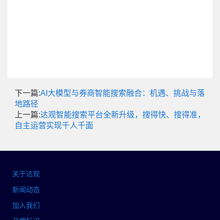
下一篇:
AI大模型与券商智能搜索融合：机遇、挑战与落
地路径
上一篇:
达观智能搜索平台全新升级，搜得快、搜得准，
自主运营实现千人千面
关于达观
新闻动态
加入我们