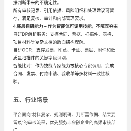
据判断带来的不确定性。
所有审核记录、引用依据、风险明细和处理建议可留
存，满足复核、审计和内部管理要求。
4.底层自研能力 – 作为智能体可调用技能，不喧宾夺主
自研DP解析服务：支撑合同、票据、扫描件、表格、
项目材料等复杂文档的版面结构理解。
自研OCR：支撑发票、印章、卡证、票据、附件和低
质量扫描件的关键字段识别。
智能比对：作为技能专家能力被核心专家调用，完成
合同、发票、付款申请、验收单等多材料一致性核
验。
五、行业场景
平台面向“材料复杂、规则明确、判断需依据、结果要
留痕”的审核流程，优先服务非金融企业的高频审核部
门。