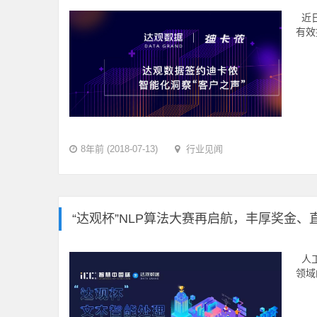
近日
有效
8年前 (2018-07-13)
行业见闻
“达观杯”NLP算法大赛再启航，丰厚奖金、直
人工
领域