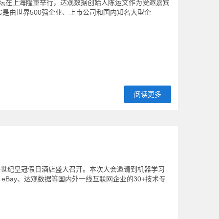
论坛在上海隆重举行，达观数据创始人陈运文作为受邀嘉宾
C是由世界500强企业、上市公司和国内知名大型企
阅读更多
将在上海世纪皇冠假日酒店盛大召开。本次大会邀请到机器学习
行、小米、eBay、达观数据等国内外一线互联网企业的30+技术专