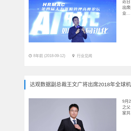
近日
出席
业…
8年前 (2018-09-12)
行业见闻
达观数据副总裁王文广将出席2018年全球
9月
之父
家共