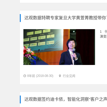
达观数据特聘专家复旦大学黄萱菁教授带你
1 
演变
8年前 (2018-08-30)
行业见闻
达观数据签约迪卡侬，智能化洞察“客户之声