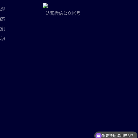
达观
达观微信公众帐号
动态
我们
标识
想要快速试用产品？