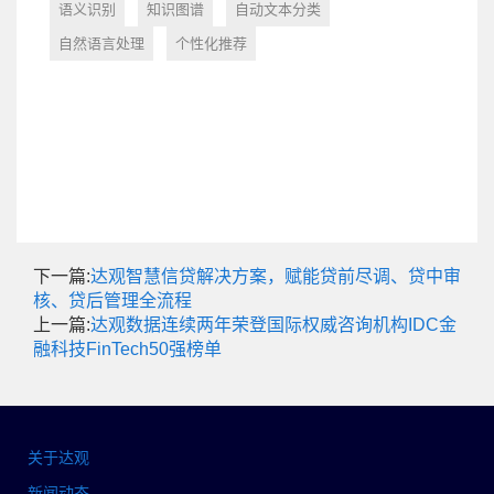
语义识别
知识图谱
自动文本分类
自然语言处理
个性化推荐
下一篇:
达观智慧信贷解决方案，赋能贷前尽调、贷中审
核、贷后管理全流程
上一篇:
达观数据连续两年荣登国际权威咨询机构IDC金
融科技FinTech50强榜单
关于达观
新闻动态