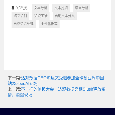
相关链接：
文本分析
文本挖掘
语义分析
语义识别
知识图谱
自动文本分类
自然语言处理
个性化推荐
下一篇:
达观数据CEO陈运文受邀参加全球创业周中国
站23seedAI专场
上一篇:
不一样的创投大会，达观数据亮相Slush释放激
情，燃爆现场