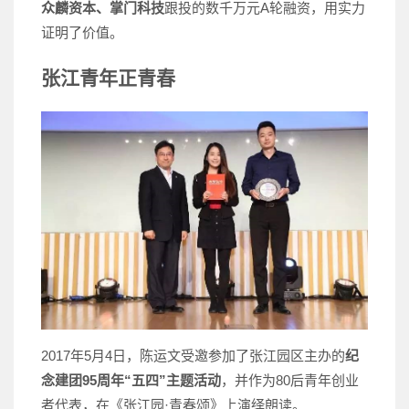
众麟资本、掌门科技
跟投的数千万元A轮融资，用实力
证明了价值。
张江青年正青春
2017年5月4日，陈运文受邀参加了张江园区主办的
纪
念建团95周年“五四”主题活动
，并作为80后青年创业
者代表，在《张江园·青春颂》上演绎朗读。