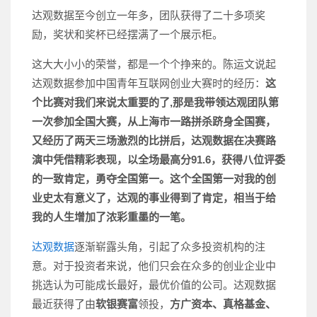
达观数据至今创立一年多，团队获得了二十多项奖
励，奖状和奖杯已经摆满了一个展示柜。
这大大小小的荣誉，都是一个个挣来的。陈运文说起
达观数据参加中国青年互联网创业大赛时的经历：
这
个比赛对我们来说太重要的了,那是我带领达观团队第
一次参加全国大赛，从上海市一路拼杀跻身全国赛，
又经历了两天三场激烈的比拼后，达观数据在决赛路
演中凭借精彩表现，以全场最高分91.6，获得八位评委
的一致肯定，勇夺全国第一。这个全国第一对我的创
业史太有意义了，达观的事业得到了肯定，相当于给
我的人生增加了浓彩重墨的一笔。
达观数据
逐渐崭露头角，引起了众多投资机构的注
意。对于投资者来说，他们只会在众多的创业企业中
挑选认为可能成长最好，最优价值的公司。达观数据
最近获得了由
软银赛富
领投，
方广资本、真格基金、