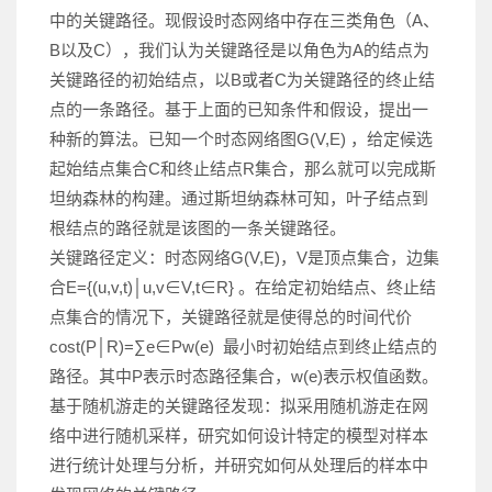
中的关键路径。现假设时态网络中存在三类角色（A、
B以及C），我们认为关键路径是以角色为A的结点为
关键路径的初始结点，以B或者C为关键路径的终止结
点的一条路径。基于上面的已知条件和假设，提出一
种新的算法。已知一个时态网络图G(V,E) ，给定候选
起始结点集合C和终止结点R集合，那么就可以完成斯
坦纳森林的构建。通过斯坦纳森林可知，叶子结点到
根结点的路径就是该图的一条关键路径。
关键路径定义：时态网络G(V,E)，V是顶点集合，边集
合E={(u,v,t)│u,v∈V,t∈R} 。在给定初始结点、终止结
点集合的情况下，关键路径就是使得总的时间代价
cost(P│R)=∑e∈Pw(e) 最小时初始结点到终止结点的
路径。其中P表示时态路径集合，w(e)表示权值函数。
基于随机游走的关键路径发现：拟采用随机游走在网
络中进行随机采样，研究如何设计特定的模型对样本
进行统计处理与分析，并研究如何从处理后的样本中