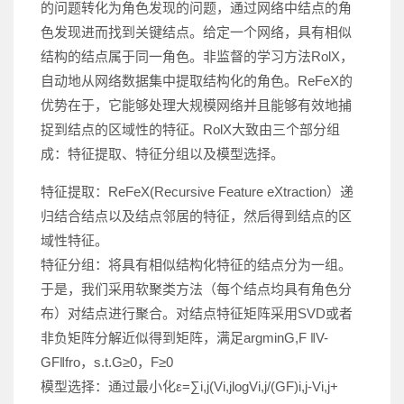
的问题转化为角色发现的问题，通过网络中结点的角
色发现进而找到关键结点。给定一个网络，具有相似
结构的结点属于同一角色。非监督的学习方法RolX，
自动地从网络数据集中提取结构化的角色。ReFeX的
优势在于，它能够处理大规模网络并且能够有效地捕
捉到结点的区域性的特征。RolX大致由三个部分组
成：特征提取、特征分组以及模型选择。
特征提取：ReFeX(Recursive Feature eXtraction）递
归结合结点以及结点邻居的特征，然后得到结点的区
域性特征。
特征分组：将具有相似结构化特征的结点分为一组。
于是，我们采用软聚类方法（每个结点均具有角色分
布）对结点进行聚合。对结点特征矩阵采用SVD或者
非负矩阵分解近似得到矩阵，满足argminG,F ‖V-
GF‖fro，s.t.G≥0，F≥0
模型选择：通过最小化ε=∑i,j(Vi,jlogVi,j/(GF)i,j-Vi,j+