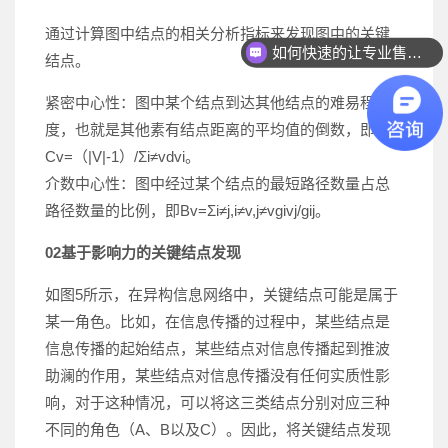
如何快速的让专业售前联系我？
通过计算图中结点的相关分析指标来发现图中的关键
如何快速联系人工客服？
结点。
紧密中心性：图中某个结点到达其他结点的难易程
度，也就是其他素有结点距离的平均值的倒数，即
Cv=（|V|-1）/Σi≠vdvi。
介数中心性：图中经过某个结点的最短路径数量占总
路径数量的比例，即Bv=Σi≠j,i≠v,j≠vgivj/gij。
02
基于影响力的关键结点发现
如图5所示，在异构信息网络中，关键结点可能是属于
某一角色。比如，在信息传播的过程中，某些结点是
信息传播的起始结点，某些结点对信息传播起到推波
助澜的作用，某些结点对信息传播没有任何实质性影
响，对于这种情况，可以将这三类结点分别对应三种
不同的角色（A、B以及C）。因此，将关键结点发现