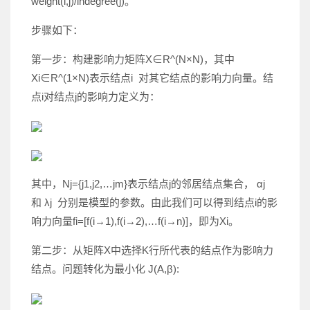
weight(i,j)/indegree(j)。
步骤如下：
第一步：构建影响力矩阵X∈R^(N×N)，其中
Xi∈R^(1×N)表示结点i 对其它结点的影响力向量。结
点i对结点j的影响力定义为：
其中，Nj={j1,j2,…jm}表示结点j的邻居结点集合， αj
和 λj 分别是模型的参数。由此我们可以得到结点i的影
响力向量fi=[f(i→1),f(i→2),…f(i→n)]，即为Xi。
第二步：从矩阵X中选择K行所代表的结点作为影响力
结点。问题转化为最小化 J(A,β):