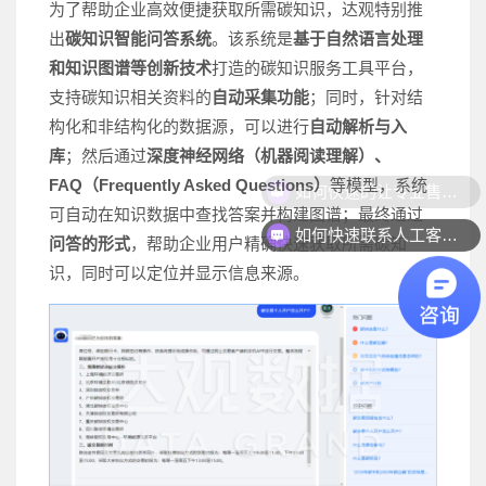
为了帮助企业高效便捷获取所需碳知识，达观特别推
出
碳知识智能问答系统
。该系统是
基于自然语言处理
和知识图谱等创新技术
打造的碳知识服务工具平台，
支持碳知识相关资料的
自动采集功能
；同时，针对结
构化和非结构化的数据源，可以进行
自动解析与入
库
；然后通过
深度神经网络（机器阅读理解）、
如何快速的让专业售前联系我？
FAQ（Frequently Asked Questions）
等模型，系统
可自动在知识数据中查找答案并构建图谱；最终通过
如何快速联系人工客服？
问答的形式
，帮助企业用户精确快速获取所需碳知
识，同时可以定位并显示信息来源。