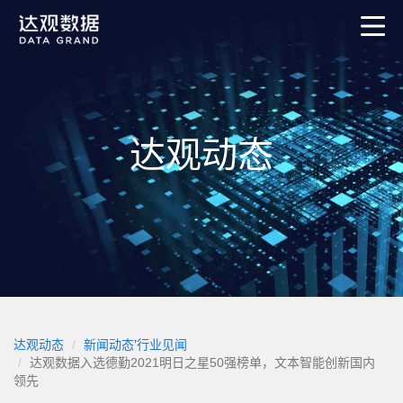
达观动态
达观动态
新闻动态
’
行业见闻
达观数据入选德勤2021明日之星50强榜单，文本智能创新国内
领先