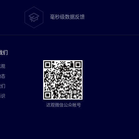
毫秒级数据反馈
我们
达观
动态
我们
标识
达观微信公众帐号