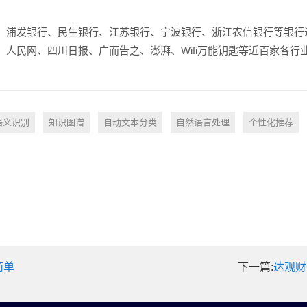
、浦发银行、民生银行、江苏银行、宁波银行、浙江农信银行等银行
人民网、四川日报、广而告之、澎湃、Wifi万能钥匙等近百家各
语义识别
知识图谱
自动文本分类
自然语言处理
个性化推荐
简单
下一篇:
达观财