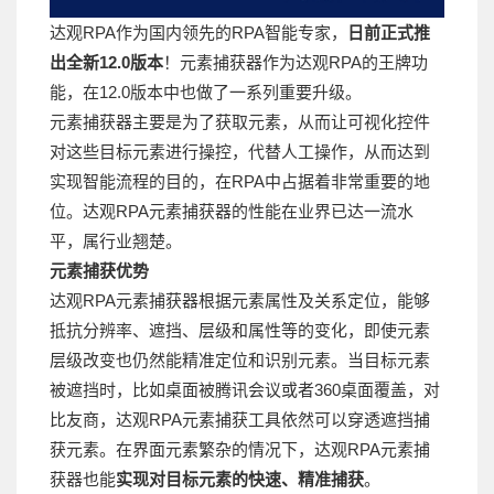
达观RPA作为国内领先的RPA智能专家，
日前正式推
出全新12.0版本
！元素捕获器作为达观RPA的王牌功
能，在12.0版本中也做了一系列重要升级。
元素捕获器主要是为了获取元素，从而让可视化控件
对这些目标元素进行操控，代替人工操作，从而达到
实现智能流程的目的，在RPA中占据着非常重要的地
位。达观RPA元素捕获器的性能在业界已达一流水
平，属行业翘楚。
元素捕获优势
达观RPA元素捕获器根据元素属性及关系定位，能够
抵抗分辨率、遮挡、层级和属性等的变化，即使元素
层级改变也仍然能精准定位和识别元素。当目标元素
被遮挡时，比如桌面被腾讯会议或者360桌面覆盖，对
比友商，达观RPA元素捕获工具依然可以穿透遮挡捕
获元素。在界面元素繁杂的情况下，达观RPA元素捕
获器也能
实现对目标元素的快速、精准捕获
。