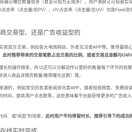
为推荐展示槽位数量很多（甚至可视为无限多），用户滑屏又可轻易
点击率（点击量/总PV）、UV点击率（点击量/总UV）也是Feed
商交易型、还是广告收益型的
买卖双方交易，例如各大电商网站、外卖生活类APP等。推荐最核
；
此时推荐带来的交易笔数占总交易的比例、或者交易总金额与GM
漫长的操作链条，所以还可以分解动作以更好的衡量每个环节的效果
导进入商品详情页数量/推荐曝光总数）等。
来源的，例如常见的各类新闻资讯类APP，或者短视频类、免费阅读
的时间，提高用户点击数等，这些意味着平台能获得更多的广告收入
间、或“闲逛”的场景，
此时用户平均停留时长、推荐引导下的成功
在线实时完成