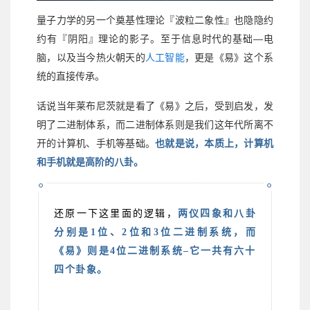
量子力学的另一个奠基性理论『波粒二象性』也隐隐约
—
约有『阴阳』理论的影子。至于信息时代的基础
电
脑，以及当今热火朝天的
人工智能
，更是《易》这个系
统的直接传承。
话说当年莱布尼茨就是看了《易》之后，受到启发，发
明了二进制体系，而二进制体系则是我们这年代所离不
开的计算机、手机等基础。
也就是说，本质上，计算机
和手机就是高阶的八卦。
还原一下这里面的逻辑，
两仪四象和八卦
分别是1位、2位和3位二进制系统，而
《易》则是4位二进制系统–它一共有六十
四个卦象。