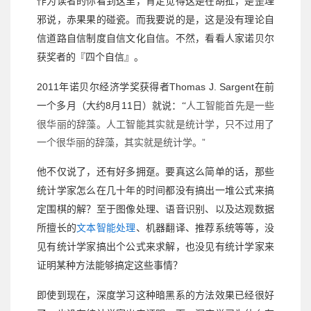
作为读者的你看到这里，肯定觉得这是在胡扯，是歪理
邪说，赤果果的碰瓷。而我要说的是，这是没有理论自
信道路自信制度自信文化自信。不然，看看人家诺贝尔
获奖者的『四个自信』。
2011
Thomas J. Sargent
年诺贝尔经济学奖获得者
在前
8
11
人工智能首先是一些
一个多月（大约
月
日）就说：
“
很华丽的辞藻。人工智能其实就是统计学，只不过用了
一个很华丽的辞藻，其实就是统计学。”
他不仅说了，还有好多拥趸。要真这么简单的话，那些
统计学家怎么在几十年的时间都没有搞出一堆公式来搞
定围棋的解？至于图像处理、语音识别、以及达观数据
所擅长的
文本智能处理
、机器翻译、推荐系统等等，没
见有统计学家搞出个公式来求解，也没见有统计学家来
证明某种方法能够搞定这些事情？
即使到现在，深度学习这种暗黑系的方法效果已经很好