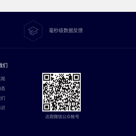
毫秒级数据反馈
我们
达观
动态
我们
标识
达观微信公众帐号