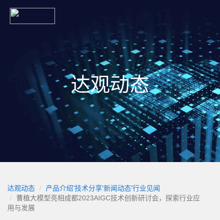
达观动态
达观动态
产品介绍
’
技术分享
’
新闻动态
’
行业见闻
曹植大模型亮相成都2023AIGC技术创新研讨会，探索行业应
用与发展