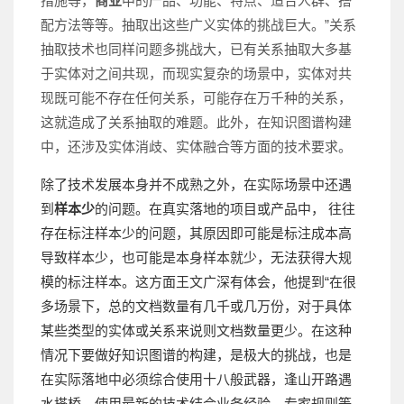
措施等，
商业
中的产品、功能、特点、适合人群、搭
配方法等等。抽取出这些广义实体的挑战巨大。”关系
抽取技术也同样问题多挑战大，已有关系抽取大多基
于实体对之间共现，而现实复杂的场景中，实体对共
现既可能不存在任何关系，可能存在万千种的关系，
这就造成了关系抽取的难题。此外，在知识图谱构建
中，还涉及实体消歧、实体融合等方面的技术要求。
除了技术发展本身并不成熟之外，在实际场景中还遇
到
样本少
的问题。在真实落地的项目或产品中， 往往
存在标注样本少的问题，其原因即可能是标注成本高
导致样本少，也可能是本身样本就少，无法获得大规
模的标注样本。这方面王文广深有体会，他提到“在很
多场景下，总的文档数量有几千或几万份，对于具体
某些类型的实体或关系来说则文档数量更少。在这种
情况下要做好知识图谱的构建，是极大的挑战，也是
在实际落地中必须综合使用十八般武器，逢山开路遇
水搭桥，使用最新的技术结合业务经验、专家规则等