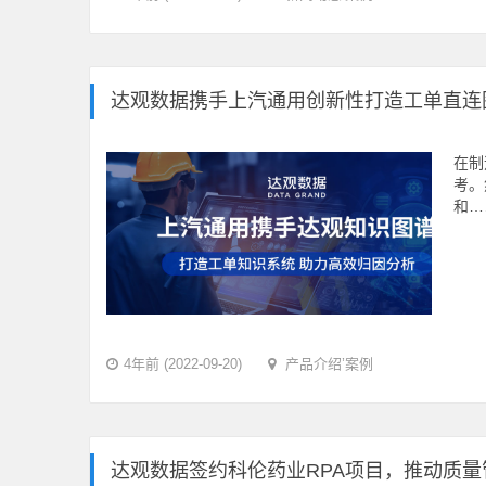
达观数据携手上汽通用创新性打造工单直连
在制
考。
和…
4年前 (2022-09-20)
产品介绍
’
案例
达观数据签约科伦药业RPA项目，推动质