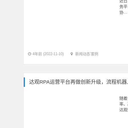
近日
务平
协…
4年前 (2022-11-10)
新闻动态
’
案例
达观RPA运营平台再做创新升级，流程机器
随着
率、
达观