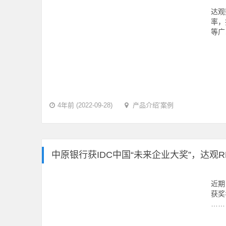
达观
率，
等广
4年前 (2022-09-28)
产品介绍
’
案例
中原银行获IDC中国“未来企业大奖”，达观R
近期，
获奖
……