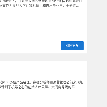
教授的邀请下，在复旦大学的创新创意创业课程上和同学们
运文作为复旦大学计算机博士和杰出毕业生，十分珍……
阅读更多
帝都100多位产品经理、数据分析师和运营管理者前来现场
幸邀请到了机器之心的创始人赵云峰、六间房秀场的平……