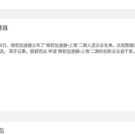
速器
8日，微软加速器公布了“微软加速器•上海”二期入选企业名单。达观数
选。 高手云集，脱颖而出 申请“微软加速器•上海”二期的创新企业逾千
品