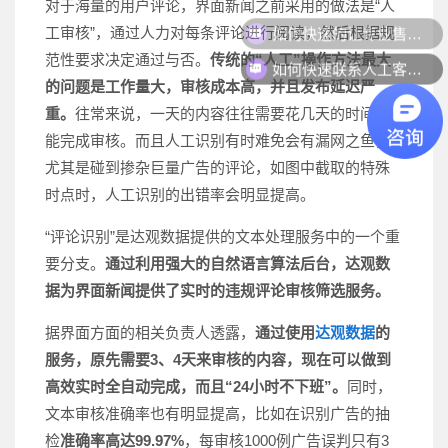
对于海量的用户评论，界面新闻之前采用的做法是“人
如何快速的让专业售前联系我？
工审核”，通过人力对每条评论进行阅读，然后根据规
范性要求决定通过与否。
传统的“人工”操作方法最大
如何快速联系人工客服？
的问题是工作量大，审核成本高，并且发布延迟严
重。
往常来说，一天的内容往往需要花几天的时间才
能完成审核。而且人工识别有时难免会有漏网之鱼，
尤其是碰到掺杂巨量广告的评论，如图中截取的特殊
时点时，人工识别的出错率会明显提高。
“评论识别”是达观数据提供的文本处理服务中的一个重
要分支。
通过利用强大的自然语言算法后台，达观数
据为界面新闻提供了实时的违规评论审核筛选服务。
据界面方面的相关负责人透露，
通过使用
达观数据
的
服务，原先需要3、4天来审核的内容，现在可以做到
高效实时全自动完成，而且“24小时不下班”。
同时，
文本审核准确率也有明显提高，比如在识别广告的抽
检
准确率高达99.97%
，每审核1000例广告误判只有3