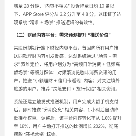
增至 28 分钟，“内容不相关” 投诉降至日均 10 条以
下，APP Store 评分从 3.2 分升至 4.8 分。这印证了达
观系统 “精准 + 场景” 推送逻辑的有效性。
（二）财经内容平台：需求预测提升 “推送价值”
某股份制银行旗下财经内容平台，曾因向所有用户推
送同款理财内容引发反感。达观系统通过 “场景 – 需
求” 双维定位，将用户划分为 “高频日常消费 + 低频高
额场景” 等细分群体：对频繁浏览咖啡消费资讯的用
户，推送 “小额理财 + 信用卡返现” 内容；对关注境外
旅游的用户，推荐 “跨境支付 + 旅行保险” 相关资讯。
系统还建立触发式推送机制，用户完成大额手机支付
后，即时推送 “分期免息” 相关内容，1 小时后自动降
低推荐权重。调整后，该平台内容转化率从 1.8% 提升
至 18%，用户主动打开推送的比例增长 292%，彻底
摆脱 “骚扰营销” 标签。