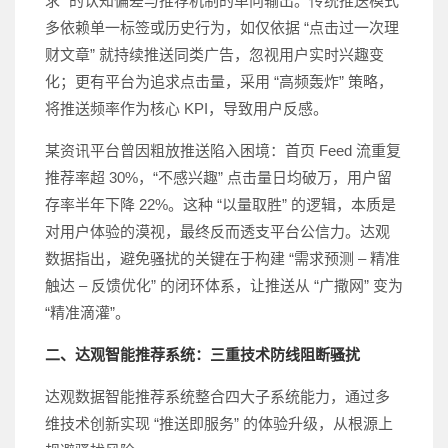
求” 的认知偏差与推荐机制的单向输出。传统推送模式
多依赖单一标签或历史行为，如仅依据 “点击过一次理
财文章” 就持续推送同类广告，忽视用户实时兴趣变
化；更有平台为追求点击量，采用 “高频轰炸” 策略，
将推送频率作为核心 KPI，导致用户反感。
某资讯平台曾因粗放推送陷入困境：首页 Feed 流重复
推荐率超 30%，“不感兴趣” 点击量日均破万，用户留
存率半年下降 22%。这种 “以量取胜” 的逻辑，本质是
对用户体验的漠视，最终反而透支平台公信力。达观
数据指出，避免骚扰的关键在于构建 “需求预测 – 精准
触达 – 反馈优化” 的闭环体系，让推送从 “广撒网” 变为
“精准滴灌”。
二、达观智能推荐系统：三重技术防线阻断骚扰
达观数据智能推荐系统整合四大子系统能力，通过多
维技术创新实现 “推送即服务” 的体验升级，从根源上