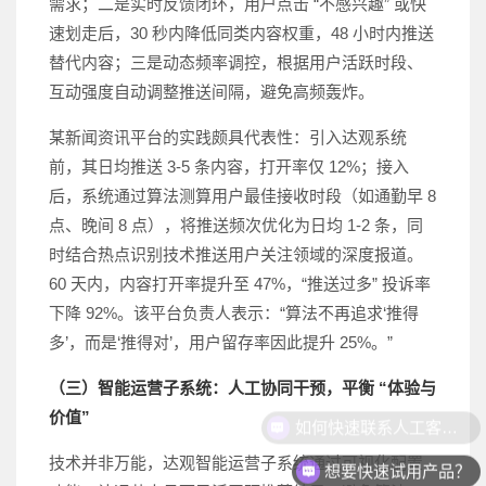
需求；二是实时反馈闭环，用户点击 “不感兴趣” 或快
速划走后，30 秒内降低同类内容权重，48 小时内推送
替代内容；三是动态频率调控，根据用户活跃时段、
互动强度自动调整推送间隔，避免高频轰炸。
某新闻资讯平台的实践颇具代表性：引入达观系统
前，其日均推送 3-5 条内容，打开率仅 12%；接入
后，系统通过算法测算用户最佳接收时段（如通勤早 8
点、晚间 8 点），将推送频次优化为日均 1-2 条，同
时结合热点识别技术推送用户关注领域的深度报道。
60 天内，内容打开率提升至 47%，“推送过多” 投诉率
下降 92%。该平台负责人表示：“算法不再追求‘推得
多’，而是‘推得对’，用户留存率因此提升 25%。”
（三）智能运营子系统：人工协同干预，平衡 “体验与
价值”
技术并非万能，达观智能运营子系统通过可视化配置
想要快速试用产品？