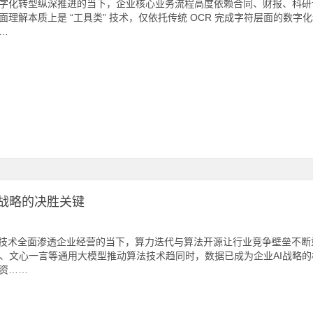
字化转型纵深推进的当下，企业核心业务流程高度依赖合同、财报、科研论文
面理解本质上是 “工具类” 技术，仅依托传统 OCR 完成字符层面的数字
…
战略的决胜关键
I技术全面渗透企业经营的当下，算力迭代与算法开源让行业竞争壁垒不
T、文心一言等通用大模型推动算法技术趋同时，数据已成为企业AI战略
资……