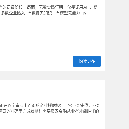
型”的初级阶段。然而，无数实践证明：仅靠调用API、搭
颈。多数企业陷入 “有数据无知识、有模型无能力” 的……
阅读更多
”正在逐字审阅上百页的企业授信报告。它不会疲倦，不会
以超高的准确率完成着以往需要资深金融从业者才能胜任的