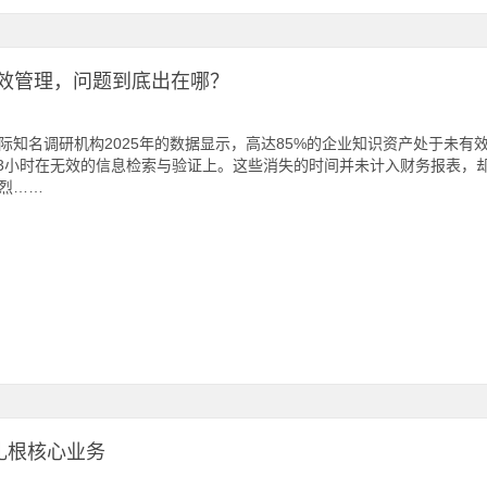
有效管理，问题到底出在哪？
际知名调研机构2025年的数据显示，高达85%的企业知识资产处于未
.3小时在无效的信息检索与验证上。这些消失的时间并未计入财务报表，
烈……
扎根核心业务