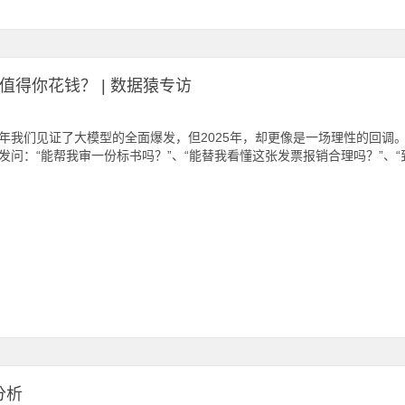
得你花钱？ | 数据猿专访
年我们见证了大模型的全面爆发，但2025年，却更像是一场理性的回调。
发问：“能帮我审一份标书吗？”、“能替我看懂这张发票报销合理吗？”、“到
分析