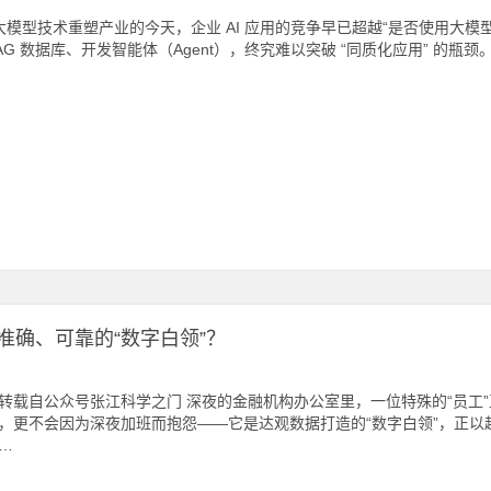
模型技术重塑产业的今天，企业 AI 应用的竞争早已超越“是否使用大模
AG 数据库、开发智能体（Agent），终究难以突破 “同质化应用” 的瓶
确、可靠的“数字白领”？
转载自公众号张江科学之门 深夜的金融机构办公室里，一位特殊的“员工
，更不会因为深夜加班而抱怨——它是达观数据打造的“数字白领”，正
…