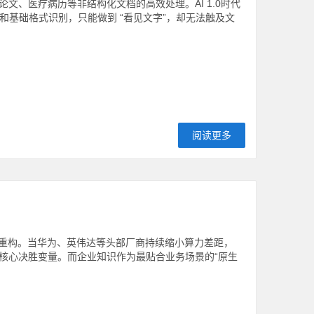
、医疗病历等非结构化文档的高效处理。AI 1.0时代
化和基础格式识别，只能做到 “看见文字”，却无法触及文
阅读更多
断重构。当华为、英伟达等头部厂商持续缩小算力差距，
的核心决胜变量。而企业知识作为最贴合业务场景的“原生