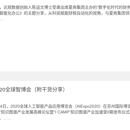
，达观数据创始人陈运文博士受邀出席夏商集团主办的“数字化时代的财务
智能化办公》的主题分享，从科技赋能财税自动化的视角，与夏商集团领
…
20全球智博会（附干货分享）
14日，2020全球人工智能产品应用博览会（AIExpo2020）在苏州国
”知识图谱产业发展高峰论坛暨“I CAMP”知识图谱产业加速营II期发布
、……