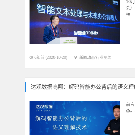
10
会）
耘…
6年前 (2020-10-20)
新闻动态
’
行业见闻
达观数据高翔：解码智能办公背后的语义理
前言
态。