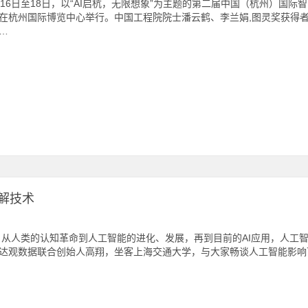
月16日至18日，以“AI启杭，无限想象”为主题的第二届中国（杭州）国际
在杭州国际博览中心举行。中国工程院院士潘云鹤、李兰娟,图灵奖获得
…
解技术
 从人类的认知革命到人工智能的进化、发展，再到目前的AI应用，人工
达观数据联合创始人高翔，坐客上海交通大学，与大家畅谈人工智能影响