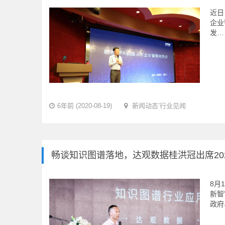
近日
企业
发…
6年前 (2020-08-19)
新闻动态
’
行业见闻
畅谈知识图谱落地，达观数据桂洪冠出席20
8月
新智
政府