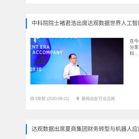
中科院院士褚君浩出席达观数据世界人工智
在今
分享
科…
6年前 (2020-08-21)
新闻动态
’
行业见闻
达观数据出席夏商集团财务转型与机器人应用