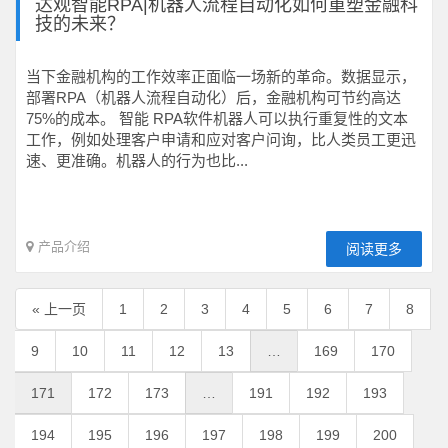
达观智能RPA|机器人流程自动化如何重塑金融科
技的未来？
当下金融机构的工作效率正面临一场新的革命。数据显示，
部署RPA（机器人流程自动化）后，金融机构可节约高达
75%的成本。 智能 RPA软件机器人可以执行重复性的文本
工作，例如处理客户申请和应对客户问询，比人类员工更迅
速、更准确。机器人的行为也比...
产品介绍
阅读更多
« 上一页
1
2
3
4
5
6
7
8
9
10
11
12
13
…
169
170
171
172
173
…
191
192
193
194
195
196
197
198
199
200