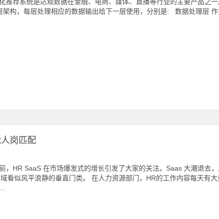
化推荐系统是达观数据在金融、电商、媒体、直播等行业的主要产品之一
层架构，每层处理相应的数据输出给下一层使用，分别是: 数据处理层 作
能人岗匹配
前，HR SaaS 在市场爆发式的增长引发了大家的关注。Saas 大潮退
 领域看似风平浪静的垂直门类。 在人力资源部门，HR的工作内容每天
..