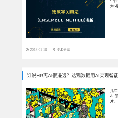
个性
为5
2018-01-10
技术分享
谁说HR离AI很遥远？达观数据用AI实现智
几年
AI
片、.