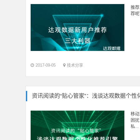
推荐
荐呢
2017-09-05
技术分享
资讯阅读的“贴心管家”：浅谈达观数据个性
移动
困扰
私...