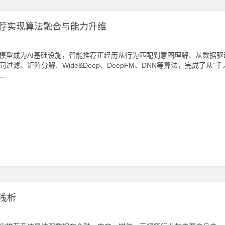
荐实现算法融合与能力升维
模型成为AI基础设施，智能推荐正经历从行为匹配到意图理解、从数据
同过滤、矩阵分解、Wide&Deep、DeepFM、DNN等算法，完成了从
..
)浅析