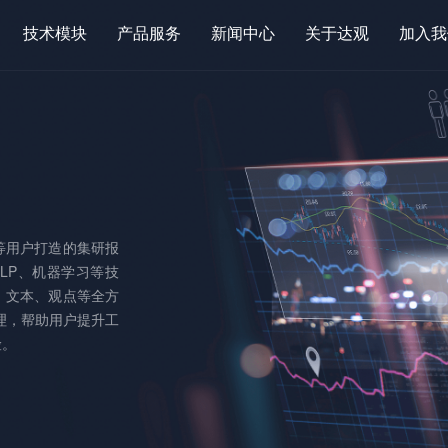
技术模块
产品服务
新闻中心
关于达观
加入我
I智能体平台（AI Agent）
智能银行解决方案
公司概况
智能证券解
字员工平台（DG Claw）
品牌标识
银行智能体（Agent）
证券智能体（
能知识管理系统（KMS）
社会公益
银行知识库和问答
投行文档质
能文档处理平台（IDP）
等用户打造的集研报
银行智能推荐
财务报表核
能图像识别平台（OCR）
LP、机器学习等技
信贷文档审阅
上市流水核
、文本、观点等全方
能推荐营销平台（IRP）
理，帮助用户提升工
信贷流水核查
智能研报审
能问答与搜索系统（QAS)
险。
基金合同审
智能函证处