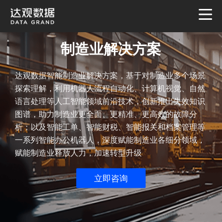
制造业解决方案
达观数据智能制造业解决方案，基于对制造业多个场景
探索理解，利用机器人流程自动化、计算机视觉、自然
语言处理等人工智能领域前沿技术，创新推出失效知识
图谱，助力制造业更全面、更精准、更高效的故障分
析；以及智能工单、智能财税、智能报关和档案管理等
一系列智能办公机器人，深度赋能制造业各细分领域，
赋能制造业释放人力，加速转型升级
立即咨询