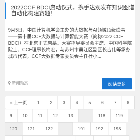
2022CCF BDCI启动仪式，携手达观发布知识图谱
自动化构建赛题！
9月5日，中国计算机学会主办的大数据与AI领域顶级盛事
——第十届CCF大数据与计算智能大赛（简称2022 CCF
BDCI）在北京正式启幕。大赛指导委员会主席、中国科学院
院士、CCF理事长梅宏，与苏州市吴江区副区长吉伟等承办
城市代表，CCF大数据专家委员会主任杜小...
新闻动态
阅读更多
« 上一页
1
2
3
4
5
6
7
8
9
10
11
12
13
…
118
119
120
121
122
…
191
192
193