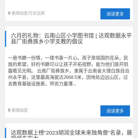
新闻动态
’
行业见闻
阅读更多
六月的礼物：云南山区小学图书馆 | 达观数据永平
县厂街彝族乡小学支教的倡议
一册书籍一份情，一缕书香一片心。孩子是祖国的花朵，民
族的希望，好的书籍可以让孩子开拓视野，能为他们拨开阴
霾看见光明。 云南厂街彝族乡，隶属于云南省大理白族自治
州永平县，这里最高海拔达2668.5米，因地处边远山区，过
去教育基础设施差，师资力量薄...
新闻动态
阅读更多
达观数据上榜“2023胡润全球未来独角兽”名录，展