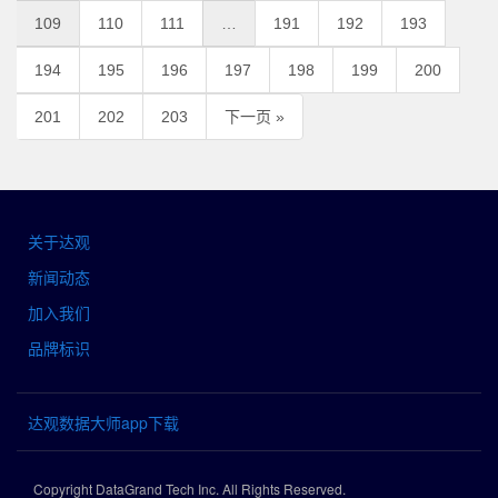
109
110
111
…
191
192
193
194
195
196
197
198
199
200
201
202
203
下一页 »
关于达观
新闻动态
加入我们
品牌标识
达观数据大师app下载
Copyright DataGrand Tech Inc. All Rights Reserved.