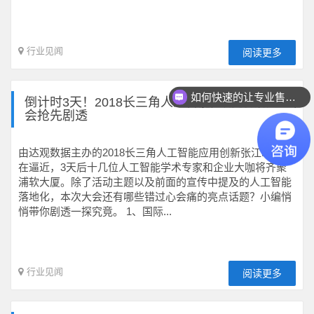
行业见闻
阅读更多
如何快速的让专业售前联系我？
倒计时3天！2018长三角人工智能应用创新张江峰
会抢先剧透
由达观数据主办的2018长三角人工智能应用创新张江峰会正
在逼近，3天后十几位人工智能学术专家和企业大咖将齐聚
浦软大厦。除了活动主题以及前面的宣传中提及的人工智能
落地化，本次大会还有哪些错过心会痛的亮点话题？小编悄
悄带你剧透一探究竟。 1、国际...
行业见闻
阅读更多