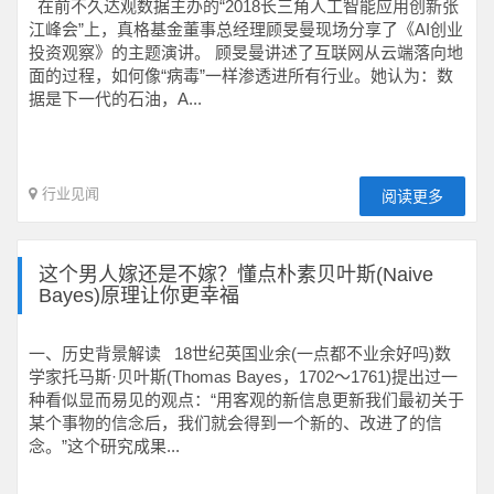
在前不久达观数据主办的“2018长三角人工智能应用创新张
江峰会”上，真格基金董事总经理顾旻曼现场分享了《AI创业
投资观察》的主题演讲。 顾旻曼讲述了互联网从云端落向地
面的过程，如何像“病毒”一样渗透进所有行业。她认为：数
据是下一代的石油，A...
行业见闻
阅读更多
这个男人嫁还是不嫁？懂点朴素贝叶斯(Naive
Bayes)原理让你更幸福
一、历史背景解读 18世纪英国业余(一点都不业余好吗)数
学家托马斯·贝叶斯(Thomas Bayes，1702～1761)提出过一
种看似显而易见的观点：“用客观的新信息更新我们最初关于
某个事物的信念后，我们就会得到一个新的、改进了的信
念。”这个研究成果...