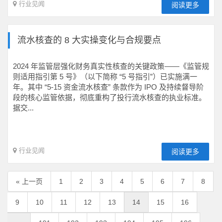
行业见闻
阅读更多
流水核查的 8 大实操变化与合规要点
2024 年监管层强化财务真实性核查的关键政策——《监管规
则适用指引第 5 号》（以下简称 “5 号指引”）已实施满一
年。其中 “5-15 资金流水核查” 条款作为 IPO 及持续督导阶
段的核心监管依据，彻底重构了投行流水核查的执业标准。
据交...
行业见闻
阅读更多
« 上一页
1
2
3
4
5
6
7
8
9
10
11
12
13
14
15
16