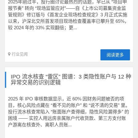
2025年刚过半，投行圈讨论最热烈的话题，早已从 “项目申
报节奏” 转向 “现场监管应对”——自《上市公司募集资金监
管规则》修订版与《首发企业现场检查规定》3 月正式实施
以来，沪深北交所首发项目现场检查覆盖率已攀升至 65%，
较 2024 年的 33% 实现翻倍；更...
行业见闻
阅读更多
IPO 流水核查 “雷区” 图谱：3 类隐性账户与 12 种
异常交易的识别逻辑
2025 年 IPO 审核数据显示，近 60% 因财务问题被否的项
目，核心风险点藏在 “看不见的账户” 和 “说不清的交易” 里。
投行流水核查常陷入 “账面账户查得细，隐性风险漏得多” 的
困境 —— 实控人用远房亲属账户代收货款、第三方支付账
户游离在核查外、离职人员账...