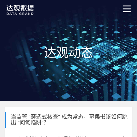
达观动态
当监管 “穿透式核查” 成为常态，募集书该如何跳
出 “问询陷阱”？