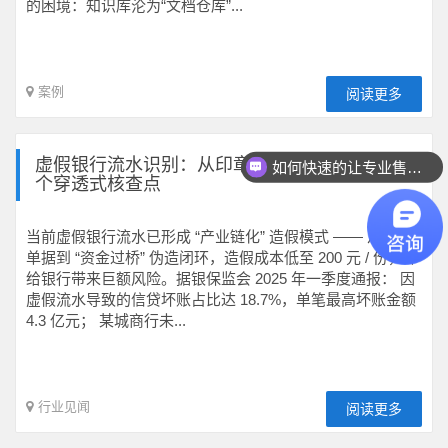
的困境：知识库沦为“文档仓库”...
案例
阅读更多
虚假银行流水识别：从印章细节到资金闭环的 12
如何快速的让专业售前联系我？
个穿透式核查点
当前虚假银行流水已形成 “产业链化” 造假模式 —— 从 PS
单据到 “资金过桥” 伪造闭环，造假成本低至 200 元 / 份，却
给银行带来巨额风险。据银保监会 2025 年一季度通报： 因
虚假流水导致的信贷坏账占比达 18.7%，单笔最高坏账金额
4.3 亿元； 某城商行未...
行业见闻
阅读更多